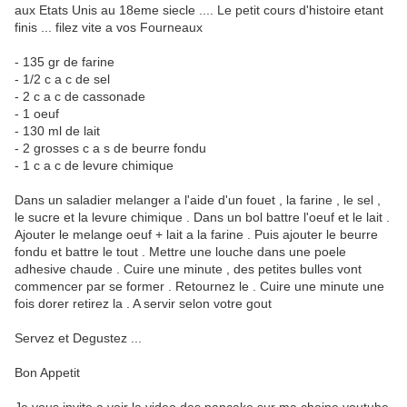
aux Etats Unis au 18eme siecle .... Le petit cours d'histoire etant
finis ... filez vite a vos Fourneaux
- 135 gr de farine
- 1/2 c a c de sel
- 2 c a c de cassonade
- 1 oeuf
- 130 ml de lait
- 2 grosses c a s de beurre fondu
- 1 c a c de levure chimique
Dans un saladier melanger a l'aide d'un fouet , la farine , le sel ,
le sucre et la levure chimique . Dans un bol battre l'oeuf et le lait .
Ajouter le melange oeuf + lait a la farine . Puis ajouter le beurre
fondu et battre le tout . Mettre une louche dans une poele
adhesive chaude . Cuire une minute , des petites bulles vont
commencer par se former . Retournez le . Cuire une minute une
fois dorer retirez la . A servir selon votre gout
Servez et Degustez ...
Bon Appetit