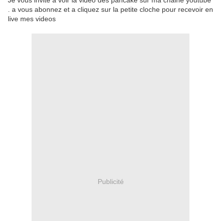
Je vous invite a voir la video des pancake sur ma chaine youtube
. a vous abonnez et a cliquez sur la petite cloche pour recevoir en
live mes videos
Publicité