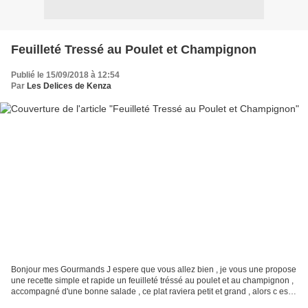
Feuilleté Tressé au Poulet et Champignon
Publié le 15/09/2018 à 12:54
Par
Les Delices de Kenza
Bonjour mes Gourmands J espere que vous allez bien , je vous une propose
une recette simple et rapide un feuilleté tréssé au poulet et au champignon ,
accompagné d'une bonne salade , ce plat raviera petit et grand , alors c est
parti - 1 oignon emincé...