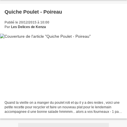
Quiche Poulet - Poireau
Publié le 20/12/2015 à 10:00
Par
Les Delices de Kenza
Quand la vieille on a manger du poulet roti et qu il y a des restes , voici une
petite recette pour recycler et faire un nouveau plat pour le lendemain
accompagnee d une bonne salade hmmmm... alors a vos fourneaux - 1 pate
feuillete - les restes d un...