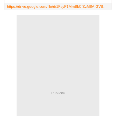
https://drive.google.com/file/d/1FsyP1MmBkCfZzMIfA-GVBwVxV1IvlNpL/view?usp=sharing
Publicité