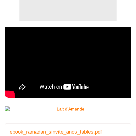
ebook_ramadan_sinvite_anos_tables.pdf