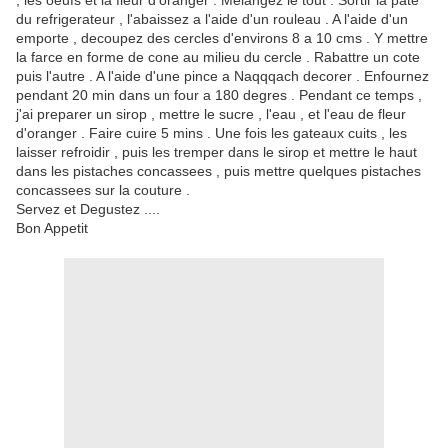
, les oeufs et la fleur d'oranger . Melangez le tout . Sortir la pate
du refrigerateur , l'abaissez a l'aide d'un rouleau . A l'aide d'un
emporte , decoupez des cercles d'environs 8 a 10 cms . Y mettre
la farce en forme de cone au milieu du cercle . Rabattre un cote
puis l'autre . A l'aide d'une pince a Naqqqach decorer . Enfournez
pendant 20 min dans un four a 180 degres . Pendant ce temps ,
j'ai preparer un sirop , mettre le sucre , l'eau , et l'eau de fleur
d'oranger . Faire cuire 5 mins . Une fois les gateaux cuits , les
laisser refroidir , puis les tremper dans le sirop et mettre le haut
dans les pistaches concassees , puis mettre quelques pistaches
concassees sur la couture .
Servez et Degustez ....
Bon Appetit