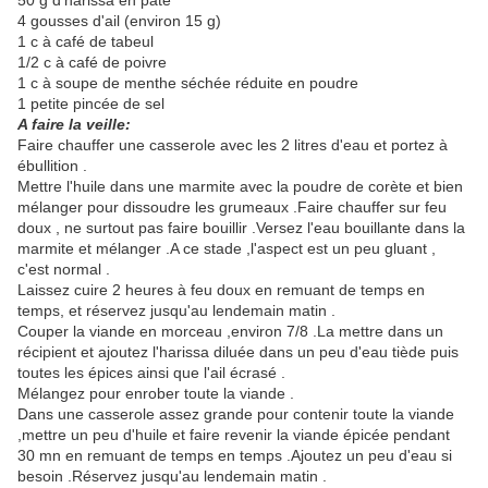
50 g d'harissa en pâte
4 gousses d'ail (environ 15 g)
1 c à café de tabeul
1/2 c à café de poivre
1 c à soupe de menthe séchée réduite en poudre
1 petite pincée de sel
A faire la veille:
Faire chauffer une casserole avec les 2 litres d'eau et portez à
ébullition .
Mettre l'huile dans une marmite avec la poudre de corète et bien
mélanger pour dissoudre les grumeaux .Faire chauffer sur feu
doux , ne surtout pas faire bouillir .Versez l'eau bouillante dans la
marmite et mélanger .A ce stade ,l'aspect est un peu gluant ,
c'est normal .
Laissez cuire 2 heures à feu doux en remuant de temps en
temps, et réservez jusqu'au lendemain matin .
Couper la viande en morceau ,environ 7/8 .La mettre dans un
récipient et ajoutez l'harissa diluée dans un peu d'eau tiède puis
toutes les épices ainsi que l'ail écrasé .
Mélangez pour enrober toute la viande .
Dans une casserole assez grande pour contenir toute la viande
,mettre un peu d'huile et faire revenir la viande épicée pendant
30 mn en remuant de temps en temps .Ajoutez un peu d'eau si
besoin .Réservez jusqu'au lendemain matin .