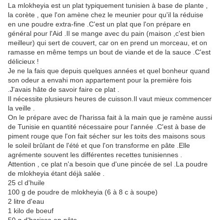
La mlokheyia est un plat typiquement tunisien à base de plante ,
la corète , que l'on amène chez le meunier pour qu'il la réduise
en une poudre extra-fine .C'est un plat que l'on prépare en
général pour l'Aid .Il se mange avec du pain (maison ,c'est bien
meilleur) qui sert de couvert, car on en prend un morceau, et on
ramasse en même temps un bout de viande et de la sauce .C'est
délicieux !
Je ne la fais que depuis quelques années et quel bonheur quand
son odeur a envahi mon appartement pour la première fois
.J'avais hâte de savoir faire ce plat .
Il nécessite plusieurs heures de cuisson.Il vaut mieux commencer
la veille .
On le prépare avec de l'harissa fait à la main que je ramène aussi
de Tunisie en quantité nécessaire pour l'année .C'est à base de
piment rouge que l'on fait sécher sur les toits des maisons sous
le soleil brûlant de l'été et que l'on transforme en pâte .Elle
agrémente souvent les différentes recettes tunisiennes .
Attention , ce plat n'a besoin que d'une pincée de sel .La poudre
de mlokheyia étant déjà salée .
25 cl d'huile
100 g de poudre de mlokheyia (6 à 8 c à soupe)
2 litre d'eau
1 kilo de boeuf