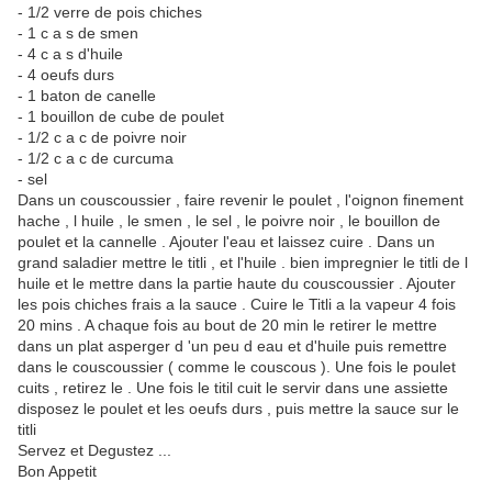
- 1/2 verre de pois chiches
- 1 c a s de smen
- 4 c a s d'huile
- 4 oeufs durs
- 1 baton de canelle
- 1 bouillon de cube de poulet
- 1/2 c a c de poivre noir
- 1/2 c a c de curcuma
- sel
Dans un couscoussier , faire revenir le poulet , l'oignon finement
hache , l huile , le smen , le sel , le poivre noir , le bouillon de
poulet et la cannelle . Ajouter l'eau et laissez cuire . Dans un
grand saladier mettre le titli , et l'huile . bien impregnier le titli de l
huile et le mettre dans la partie haute du couscoussier . Ajouter
les pois chiches frais a la sauce . Cuire le Titli a la vapeur 4 fois
20 mins . A chaque fois au bout de 20 min le retirer le mettre
dans un plat asperger d 'un peu d eau et d'huile puis remettre
dans le couscoussier ( comme le couscous ). Une fois le poulet
cuits , retirez le . Une fois le titil cuit le servir dans une assiette
disposez le poulet et les oeufs durs , puis mettre la sauce sur le
titli
Servez et Degustez ...
Bon Appetit