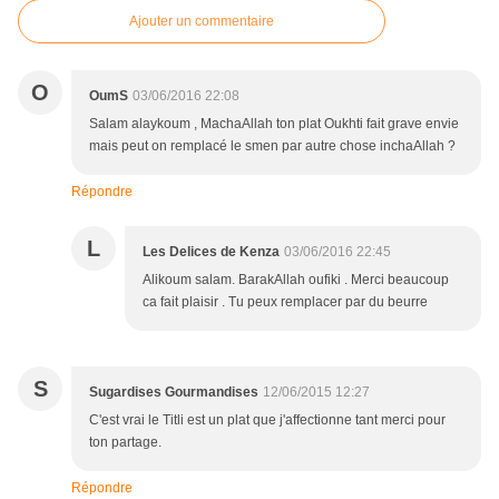
Ajouter un commentaire
O
OumS
03/06/2016 22:08
Salam alaykoum , MachaAllah ton plat Oukhti fait grave envie
mais peut on remplacé le smen par autre chose inchaAllah ?
Répondre
L
Les Delices de Kenza
03/06/2016 22:45
Alikoum salam. BarakAllah oufiki . Merci beaucoup
ca fait plaisir . Tu peux remplacer par du beurre
S
Sugardises Gourmandises
12/06/2015 12:27
C'est vrai le Titli est un plat que j'affectionne tant merci pour
ton partage.
Répondre