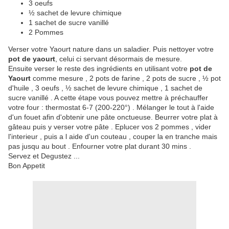
3 oeufs
½ sachet de levure chimique
1 sachet de sucre vanillé
2 Pommes
Verser votre Yaourt nature dans un saladier. Puis nettoyer votre
pot de yaourt
, celui ci servant désormais de mesure.
Ensuite verser le reste des ingrédients en utilisant votre
pot de
Yaourt
comme mesure , 2 pots de farine , 2 pots de sucre , ½ pot
d'huile , 3 oeufs , ½ sachet de levure chimique , 1 sachet de
sucre vanillé . A cette étape vous pouvez mettre à préchauffer
votre four : thermostat 6-7 (200-220°) . Mélanger le tout à l'aide
d'un fouet afin d'obtenir une pâte onctueuse. Beurrer votre plat à
gâteau puis y verser votre pâte . Eplucer vos 2 pommes , vider
l'interieur , puis a l aide d'un couteau , couper la en tranche mais
pas jusqu au bout . Enfourner votre plat durant 30 mins .
Servez et Degustez ...
Bon Appetit