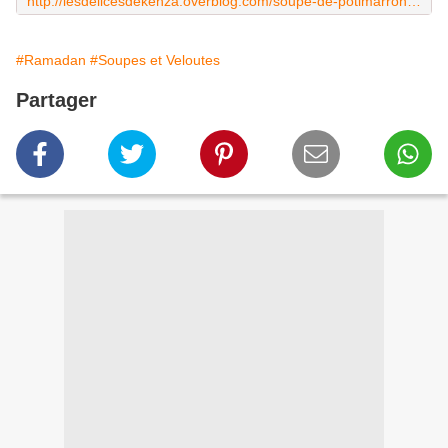
http://lesdelicesdekenza.overblog.com/soupe-de-potimarron-et-carotte
#Ramadan
#Soupes et Veloutes
Partager