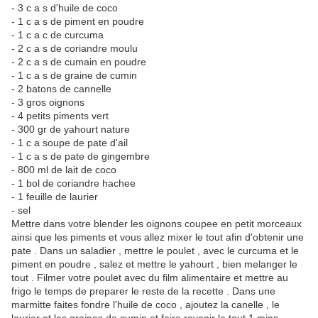
- 3 c a s d'huile de coco
- 1 c a s de piment en poudre
- 1 c a c de curcuma
- 2 c a s de coriandre moulu
- 2 c a s de cumain en poudre
- 1 c a s de graine de cumin
- 2 batons de cannelle
- 3 gros oignons
- 4 petits piments vert
- 300 gr de yahourt nature
- 1 c a soupe de pate d'ail
- 1 c a s de pate de gingembre
- 800 ml de lait de coco
- 1 bol de coriandre hachee
- 1 feuille de laurier
- sel
Mettre dans votre blender les oignons coupee en petit morceaux
ainsi que les piments et vous allez mixer le tout afin d'obtenir une
pate . Dans un saladier , mettre le poulet , avec le curcuma et le
piment en poudre , salez et mettre le yahourt , bien melanger le
tout . Filmer votre poulet avec du film alimentaire et mettre au
frigo le temps de preparer le reste de la recette . Dans une
marmitte faites fondre l'huile de coco , ajoutez la canelle , le