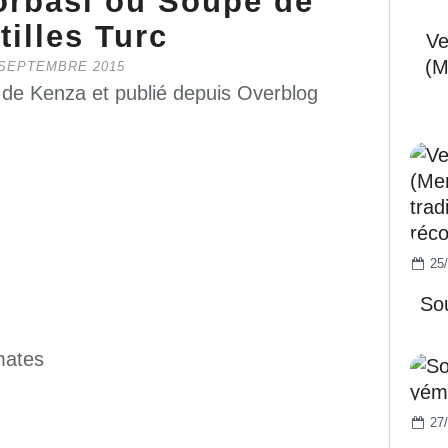
rbasi ou Soupe de
tilles Turc
Ve
(M
 SEPTEMBRE 2015
 de Kenza et publié depuis Overblog
25/
So
mates
27/