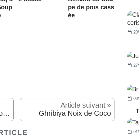
Soup
pe de pois cass
e
ée
20/
27/
08/
Article suivant »
T
Mkhabez a la Noix de Coco
Ghribiya Noix de Coco
RTICLE
01/