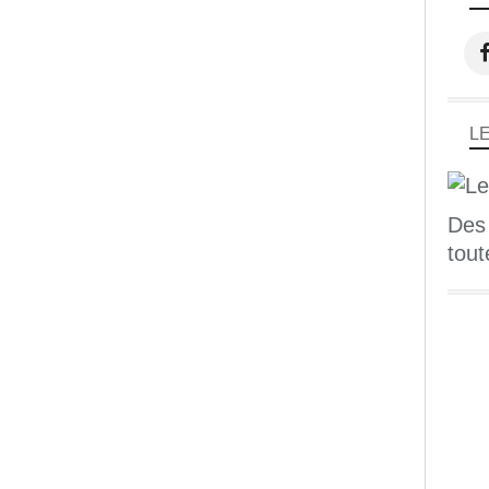
L
Des
tout