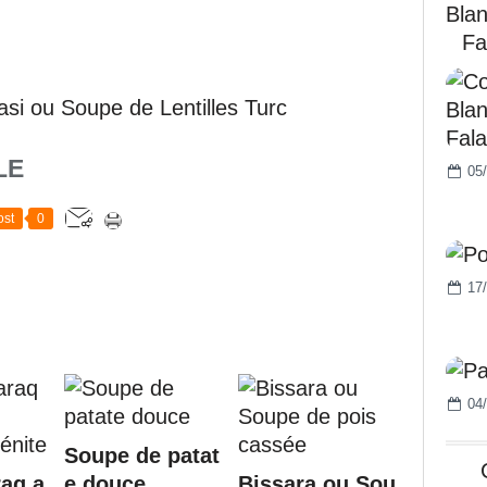
Bla
Fa
LE
05/
st
0
17/
04/
Soupe de patat
aq a
e douce
Bissara ou Sou