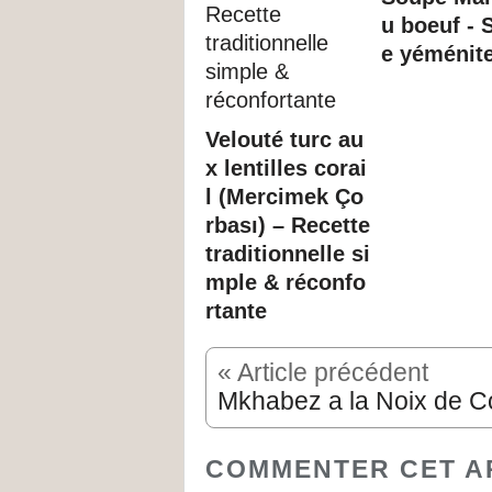
u boeuf - 
e yéménit
Velouté turc au
x lentilles corai
l (Mercimek Ço
rbası) – Recette
traditionnelle si
mple & réconfo
rtante
« Article précédent
COMMENTER CET A