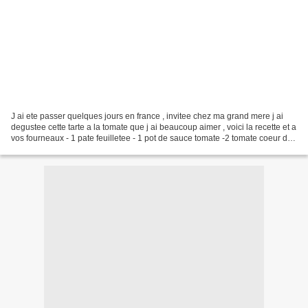
J ai ete passer quelques jours en france , invitee chez ma grand mere j ai
degustee cette tarte a la tomate que j ai beaucoup aimer , voici la recette et a
vos fourneaux - 1 pate feuilletee - 1 pot de sauce tomate -2 tomate coeur de
boeuf - 1 mozarella...