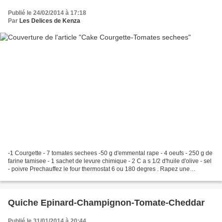
Publié le 24/02/2014 à 17:18
Par
Les Delices de Kenza
-1 Courgette - 7 tomates sechees -50 g d'emmental rape - 4 oeufs - 250 g de
farine tamisee - 1 sachet de levure chimique - 2 C a s 1/2 d'huile d'olive - sel
- poivre Prechauffez le four thermostat 6 ou 180 degres . Rapez une
courgette . Emincez les tomates...
Quiche Epinard-Champignon-Tomate-Cheddar
Publié le 31/01/2014 à 20:44