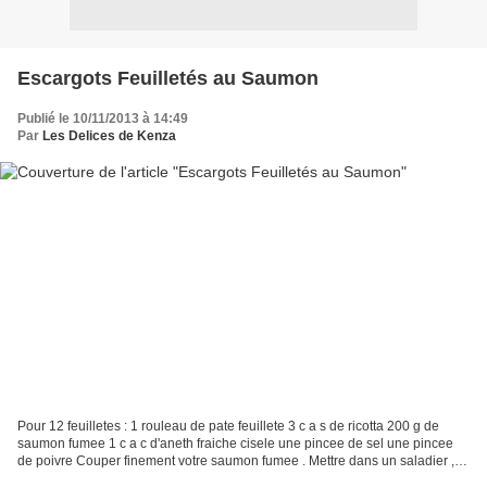
Escargots Feuilletés au Saumon
Publié le 10/11/2013 à 14:49
Par
Les Delices de Kenza
Pour 12 feuilletes : 1 rouleau de pate feuillete 3 c a s de ricotta 200 g de
saumon fumee 1 c a c d'aneth fraiche cisele une pincee de sel une pincee
de poivre Couper finement votre saumon fumee . Mettre dans un saladier ,
ricotta , saumon , aneth ciselee...