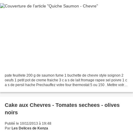
pate feuillete 200 g de saumon fume 1 buchette de chevre style soignon 2
oeufs 1 petit pot de creme fraiche 3 c a s de lait fromage rapee sel poivre 1 c
a s de persil hache Prechauffez votre four thermostat 5 ou 150 . Mettre votre
pate au fond de votre...
Cake aux Chevres - Tomates sechees - olives
noirs
Publié le 10/11/2013 à 19:48
Par
Les Delices de Kenza