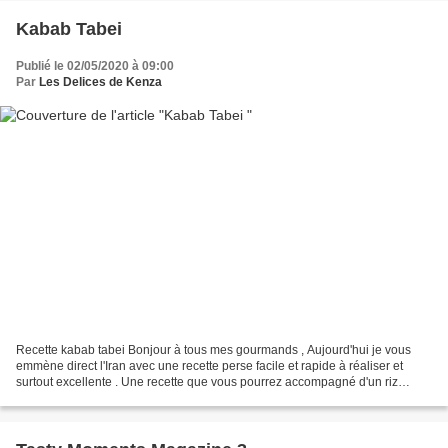
Kabab Tabei
Publié le 02/05/2020 à 09:00
Par
Les Delices de Kenza
Recette kabab tabei Bonjour à tous mes gourmands , Aujourd'hui je vous
emmène direct l'Iran avec une recette perse facile et rapide à réaliser et
surtout excellente . Une recette que vous pourrez accompagné d'un riz
saffrané Ingrédients : - 1 oignon rouge,...