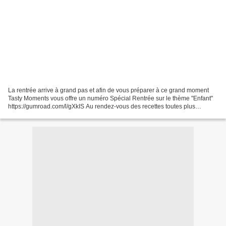
La rentrée arrive à grand pas et afin de vous préparer à ce grand moment
Tasty Moments vous offre un numéro Spécial Rentrée sur le thème "Enfant"
https://gumroad.com/l/gXkIS Au rendez-vous des recettes toutes plus
alléchantes les unes que les autres,...