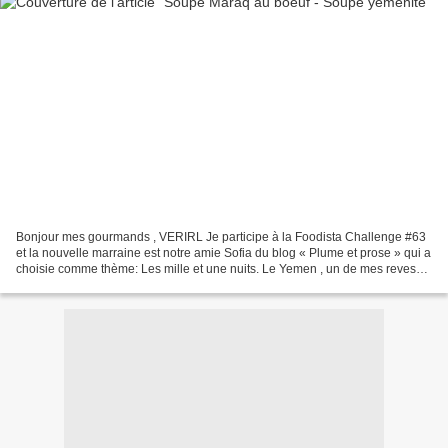
Bonjour mes gourmands , VERIRL Je participe à la Foodista Challenge #63
et la nouvelle marraine est notre amie Sofia du blog « Plume et prose » qui a
choisie comme thème: Les mille et une nuits. Le Yemen , un de mes reves
lointain , marché sur les terres...