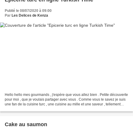
Publié le 08/07/2020 à 09:00
Par
Les Delices de Kenza
Hello hello mes gourmands , j'espère que vous allez bien . Petite découverte
pour moi , que je voulais partager avec vous . Comme vous le savez je suis
une fan de la cuisine turc , une cuisine au mille et une saveur , tellement
riche ... Et qui dit cuisine...
Cake au saumon