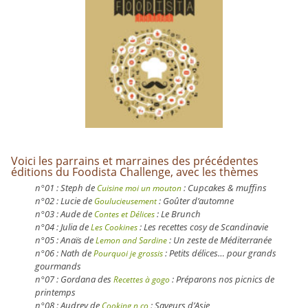
.
Voici les parrains et marraines des précédentes
éditions du Foodista Challenge, avec les thèmes
n°01 : Steph de
: Cupcakes & muffins
Cuisine moi un mouton
n°02 : Lucie de
: Goûter d’automne
Goulucieusement
n°03 : Aude de
: Le Brunch
Contes et Délices
n°04 : Julia de
: Les recettes cosy de Scandinavie
Les Cookines
n°05 : Anaïs de
: Un zeste de Méditerranée
Lemon and Sardine
n°06 : Nath de
: Petits délices… pour grands
Pourquoi je grossis
gourmands
n°07 : Gordana des
: Préparons nos picnics de
Recettes à gogo
printemps
n°08 : Audrey de
: Saveurs d’Asie
Cooking n co