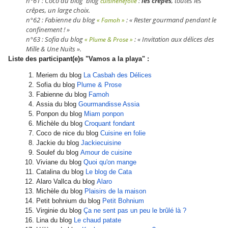
n°61 : Coco du blog blog
:
les crêpes
, toutes les
cuisinenefolie
crêpes, un large choix.
n°62 : Fabienne du blog
: « Rester gourmand pendant le
« Famoh »
confinement ! »
n°63 : Sofia du blog
: « Invitation aux délices des
« Plume & Prose »
Mille & Une Nuits ».
Liste des participant(e)s "Vamos a la playa" :
Meriem du blog
La Casbah des Délices
Sofia du blog
Plume
&
Prose
Fabienne du blog
Famoh
Assia du blog
Gourmandisse Assia
Ponpon du blog
Miam ponpon
Michèle du blog
Croquant fondant
Coco de nice du blog
Cuisine en folie
Jackie du blog
Jackiecuisine
Soulef du blog
Amour de cuisine
Viviane du blog
Quoi qu'on mange
Catalina du blog
Le blog de Cata
Alaro Vallca du blog
Alaro
Michèle du blog
Plaisirs de la maison
Petit bohnium du blog
Petit Bohnium
Virginie du blog
Ça ne sent pas un peu le brûlé là ?
Lina du blog
Le chaud patate