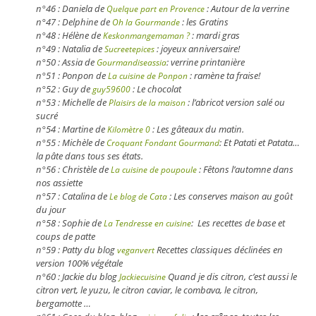
n°46 : Daniela de
: Autour de la verrine
Quelque part en Provence
n°47 : Delphine de
: les Gratins
Oh la Gourmande
n°48 : Hélène de
: mardi gras
Keskonmangemaman ?
n°49 : Natalia de
: joyeux anniversaire!
Sucreetepices
n°50 : Assia de
: verrine printanière
Gourmandiseassia
n°51 : Ponpon de
: ramène ta fraise!
La cuisine de Ponpon
n°52 : Guy de
: Le chocolat
guy59600
n°53 : Michelle de
: l’abricot version salé ou
Plaisirs de la maison
sucré
n°54 : Martine de
: Les gâteaux du matin.
Kilomètre 0
n°55 : Michèle de
: Et Patati et Patata…
Croquant Fondant Gourmand
la pâte dans tous ses états.
n°56 : Christèle de
: Fêtons l’automne dans
La cuisine de poupoule
nos assiette
n°57 : Catalina de
: Les conserves maison au goût
Le blog de Cata
du jour
n°58 : Sophie de
: Les recettes de base et
La Tendresse en cuisine
coups de patte
n°59 : Patty du blog
Recettes classiques déclinées en
veganvert
version 100% végétale
n°60 : Jackie du blog
Quand je dis citron, c’est aussi le
Jackiecuisine
citron vert, le yuzu, le citron caviar, le combava, le citron,
bergamotte …