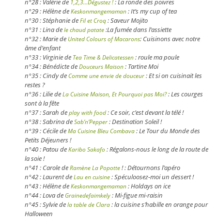
n°28 : Valérie de
: La ronde des poivres
1,2,3…Dégustez !
n°29 : Hélène de
: It’s my cup of tea
Keskonmangemaman
n°30 : Stéphanie de
: Saveur Mojito
Fil et Croq
n°31 : Lina de
:La fumée dans l’assiette
le chaud patate
n°32 : Marie de
: Cuisinons avec notre
United Colours of Macarons
âme d’enfant
n°33 : Virginie de
: roule ma poule
Tea Time & Delicatessen
n°34 : Bénédicte de
: Tartine Moi
Douceurs Maison
n°35 : Cindy de
: Et si on cuisinait les
Comme une envie de douceur
restes ?
n°36 : Lilie de
: Les courges
La Cuisine Maison, Et Pourquoi pas Moi?
sont à la fête
n°37 : Sarah de
: Ce soir, c’est devant la télé !
play with food
n°38 : Sabrina de
: Destination Soleil !
Sab’n’Pepper
n°39 : Cécile de
: Le Tour du Monde des
Ma Cuisine Bleu Combava
Petits Déjeuners !
n°40 : Patou de
: Régalons-nous le long de la route de
Karibo Sakafo
la soie !
n°41 : Carole de
! : Détournons l’apéro
Ramène La Popotte
n°42 : Laurent de
: Spéculoosez-moi un dessert !
Lau en cuisine
n°43 : Hélène de
: Holdays on ice
Keskonmangemaman
n°44 : Lova de
: Mi-figue mi-raisin
Grainedefaimkely
n°45 : Sylvie de
: la cuisine s’habille en orange pour
la table de Clara
Halloween