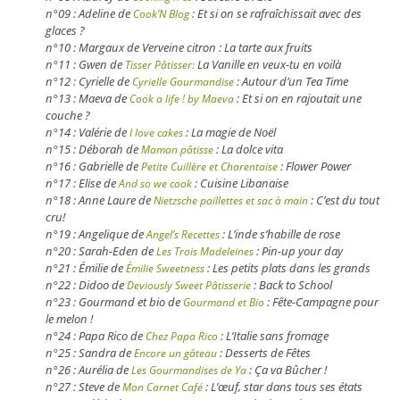
n°09 : Adeline de
: Et si on se rafraîchissait avec des
Cook’N Blog
glaces ?
n°10 : Margaux de Verveine citron : La tarte aux fruits
n°11 : Gwen de
La Vanille en veux-tu en voilà
Tisser Pâtisser:
n°12 : Cyrielle de
: Autour d’un Tea Time
Cyrielle Gourmandise
n°13 : Maeva de
: Et si on en rajoutait une
Cook a life ! by Maeva
couche ?
n°14 : Valérie de
: La magie de Noël
I love cakes
n°15 : Déborah de
: La dolce vita
Maman pâtisse
n°16 : Gabrielle de
: Flower Power
Petite Cuillère et Charentaise
n°17 : Elise de
: Cuisine Libanaise
And so we cook
n°18 : Anne Laure de
: C’est du tout
Nietzsche paillettes et sac à main
cru!
n°19 : Angelique de
: L’inde s’habille de rose
Angel’s Recettes
n°20 : Sarah-Eden de
: Pin-up your day
Les Trois Madeleines
n°21 : Émilie de
: Les petits plats dans les grands
Émilie Sweetness
n°22 : Didoo de
: Back to School
Deviously Sweet Pâtisserie
n°23 : Gourmand et bio de
: Fête-Campagne pour
Gourmand et Bio
le melon !
n°24 : Papa Rico de
: L’Italie sans fromage
Chez Papa Rico
n°25 : Sandra de
: Desserts de Fêtes
Encore un gâteau
n°26 : Aurélia de
: Ça va Bûcher !
Les Gourmandises de Ya
n°27 : Steve de
: L’œuf, star dans tous ses états
Mon Carnet Café