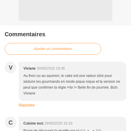
Commentaires
Ajouter un commentaire
V
Viviane
30/06/2020 18:36
Au thon ou au saumon, le cake est une valeur sûre pour
séduire les gourmands en mode pique-nique et ta version ne
peut que confirmer la règle !<br /> Belle fin de journée. Bizh.
Viviane
Répondre
C
Cuisine test
29/06/2020 16:20
Ravie de découvrir ta recette par ici (づ｡◕‿‿◕｡)づ