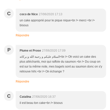
C
coco de Nice
27/06/2020 17:13
un cake approprié pour le pique nique<br /> merci <br />
bisous
Répondre
P
Plume et Prose
27/06/2020 17:09
السلام عليكم و رحمة الله و بركاته<br /> Oh voici un cake des
plus alléchants, moi qui raffole du saumon.<br /> Du coup on
est sur la même note, mes bagels sont au saumon donc on s'y
retrouve hihi.<br /> On échange ?
Répondre
C
Catalina
27/06/2020 16:37
il est beau ton cake<br /> bisous