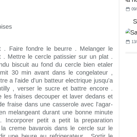
09/
S
oises
13/
t . Faire fondre le beurre . Melanger le
 . Mettre le cercle patissier sur un plat .
du biscuit au fond du cercle bien etaler
 mit 30 min avant dans le congelateur ,
tre a l'aide d'un batteur electrique jusqu'a
illy , verser le sucre et battre encore .
 les fraises decouper et laver dedans et
 de fraise dans une casserole avec l'agar-
t en melangeant durant une bonne minute
 . Incorporer petit a petit la preparation
r la creme bavarois dans le cercle sur le
idir une heure au refrigerateur . Sortir le