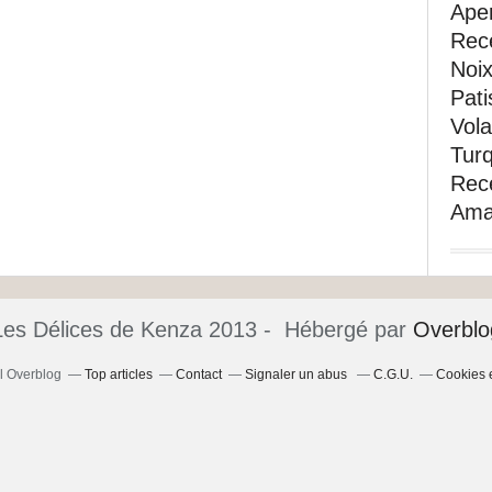
Aper
Rec
Noi
Pati
Vola
Turq
Rece
Ama
Les Délices de Kenza 2013 - Hébergé par
Overblo
il Overblog
Top articles
Contact
Signaler un abus
C.G.U.
Cookies 