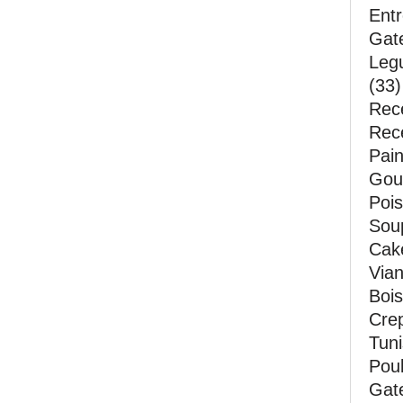
Entr
Gate
Leg
(33)
Rece
Rec
Pain
Gout
Pois
Soup
Cak
Vian
Bois
Crep
Tuni
Poul
Gate