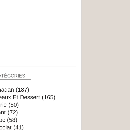
ATÉGORIES
adan (187)
eaux Et Dessert (165)
rie (80)
nt (72)
oc (58)
olat (41)