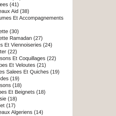
ees (41)
aux Aid (38)
umes Et Accompagnements
tte (30)
ette Ramadan (27)
s Et Viennoiseries (24)
er (22)
sons Et Coquillages (22)
es Et Veloutes (21)
es Salees Et Quiches (19)
des (19)
sons (18)
es Et Beignets (18)
sie (18)
et (17)
aux Algeriens (14)