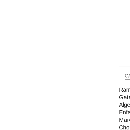
C
Ram
Gat
Alge
Enfa
Mar
Choc