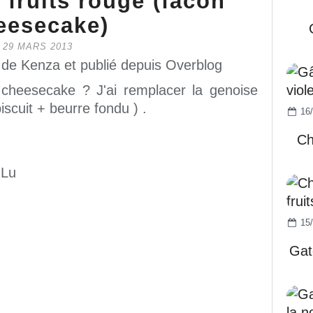
 fruits rouge (facon
eesecake)
29 MARS 2013
 de Kenza et publié depuis Overblog
 cheesecake ? J'ai remplacer la genoise
scuit + beurre fondu ) .
16/
Ch
 Lu
15/
Gat