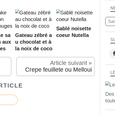
N
Sablé noisette
e sa
Gateau zébré a
coeur Nutella
S
n aux
u chocolat et à
ges
la noix de coco
Article suivant »
Crepe feuillete ou Melloui
L
RTICLE
Des
tout