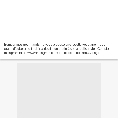
Bonjour mes gourmands , je vous propose une recette végétarienne , un
gratin d'aubergine farci à la ricotta, un gratin facile à realiser Mon Compte
Instagram https://www.instagram.com/les_delices_de_kenza/ Page
Facebook : https://www.facebook.com/lesdelicesdekenza/...