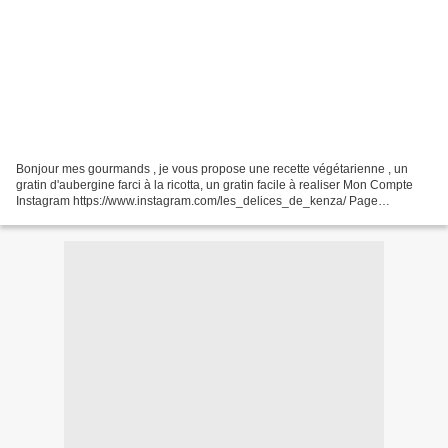
Bonjour mes gourmands , je vous propose une recette végétarienne , un
gratin d'aubergine farci à la ricotta, un gratin facile à realiser Mon Compte
Instagram https://www.instagram.com/les_delices_de_kenza/ Page
Facebook : https://www.facebook.com/lesdelicesdekenza/...