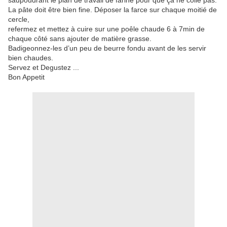
saupoudrant le plan de travail de farine pour que ça ne colle pas.
La pâte doit être bien fine. Déposer la farce sur chaque moitié de
cercle,
refermez et mettez à cuire sur une poêle chaude 6 à 7min de
chaque côté sans ajouter de matière grasse.
Badigeonnez-les d’un peu de beurre fondu avant de les servir
bien chaudes.
Servez et Degustez ...
Bon Appetit