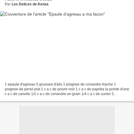
Par
Les Delices de Kenza
1 epaule d'agneau 5 gousses d'ails 1 poignee de coriandre fraiche 1
poignee de persil plat 1 c a c de poivre noir 1 c a c de paprika la pointe d'une
c a c de canelle 1/2 c a c de coriandre en grain 1/4 c a c de cumin 3
badianes ( anis etoile ) 2 branches...