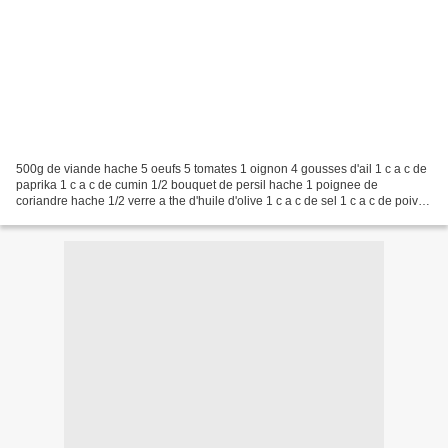
500g de viande hache 5 oeufs 5 tomates 1 oignon 4 gousses d'ail 1 c a c de
paprika 1 c a c de cumin 1/2 bouquet de persil hache 1 poignee de
coriandre hache 1/2 verre a the d'huile d'olive 1 c a c de sel 1 c a c de poivre
Dans un saladier , melanger viande...