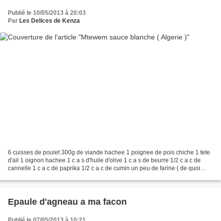
Publié le 10/05/2013 à 20:03
Par
Les Delices de Kenza
6 cuisses de poulet 300g de viande hachee 1 poignee de pois chiche 1 tete
d'ail 1 oignon hachee 1 c a s d'huile d'olive 1 c a s de beurre 1/2 c a c de
cannelle 1 c a c de paprika 1/2 c a c de cumin un peu de farine ( de quoi
enrobe le poulet ) sel poivre...
Epaule d'agneau a ma facon
Publié le 07/05/2013 à 10:21