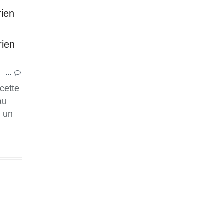
rien
GATEAUX ALGERIENS
GATEAUX ET DESSERT
GOUTER
…
RAMADAN
cette
HALWAT TABAA
au
GATEAU ECONOMIQUE
t un
RECETTE FACILE
RECETTE RAPIDE
GATEAU SEC