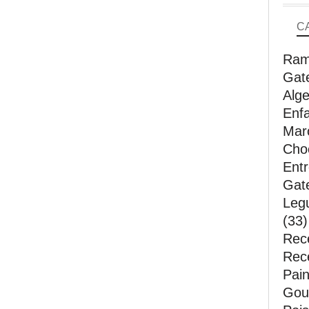
C
Ram
Gat
Alge
Enfa
Mar
Choc
Entr
Gate
Leg
(33)
Rece
Rec
Pain
Gout