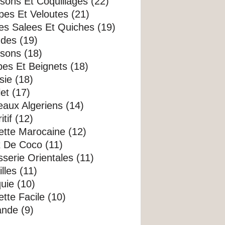
sons Et Coquillages (22)
es Et Veloutes (21)
es Salees Et Quiches (19)
des (19)
sons (18)
es Et Beignets (18)
sie (18)
et (17)
aux Algeriens (14)
itif (12)
ette Marocaine (12)
x De Coco (11)
sserie Orientales (11)
illes (11)
uie (10)
tte Facile (10)
nde (9)