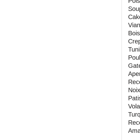
Pois
Soup
Cak
Vian
Bois
Crep
Tuni
Poul
Gate
Aper
Rec
Noi
Pati
Vola
Turq
Rece
Ama