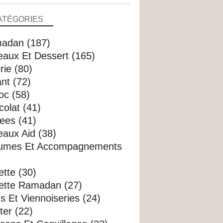
ATÉGORIES
adan (187)
eaux Et Dessert (165)
rie (80)
nt (72)
oc (58)
olat (41)
ees (41)
aux Aid (38)
umes Et Accompagnements
tte (30)
ette Ramadan (27)
s Et Viennoiseries (24)
er (22)