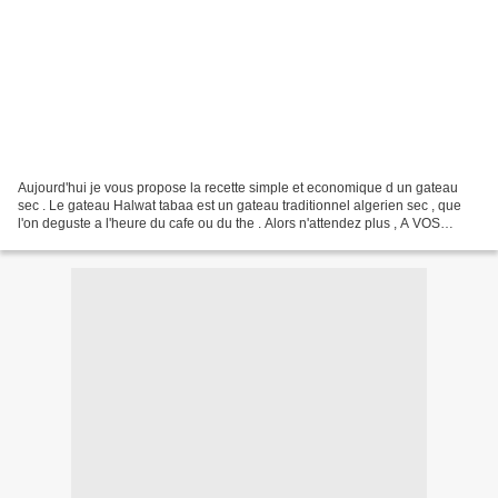
Aujourd'hui je vous propose la recette simple et economique d un gateau
sec . Le gateau Halwat tabaa est un gateau traditionnel algerien sec , que
l'on deguste a l'heure du cafe ou du the . Alors n'attendez plus , A VOS
FOURNEAUX ... - 500 gr de farine...