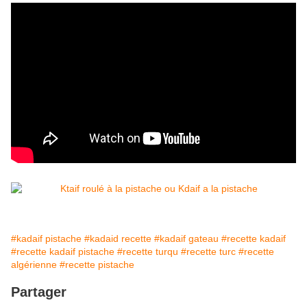
#kadaif pistache
#kadaid recette
#kadaif gateau
#recette kadaif
#recette kadaif pistache
#recette turqu
#recette turc
#recette
algérienne
#recette pistache
Partager