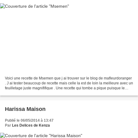
Voici une recette de Msemen que j ai trouver sur le blog de mafleurdoranger
. J ai tester beaucoup de recette mais celle la est de loin la meilleure avec un
feuilletage juste magnififique . Une recette qui tombe a pique puisque le
Ramadan arrive a grand...
Harissa Maison
Publié le 06/05/2014 à 13:47
Par
Les Delices de Kenza