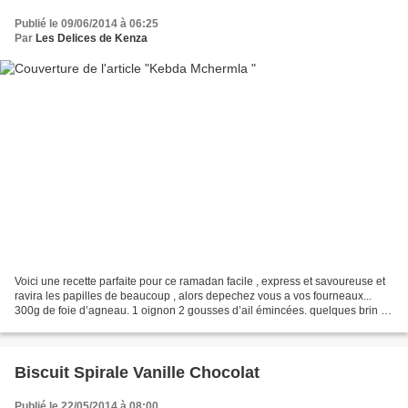
Publié le 09/06/2014 à 06:25
Par
Les Delices de Kenza
Voici une recette parfaite pour ce ramadan facile , express et savoureuse et
ravira les papilles de beaucoup , alors depechez vous a vos fourneaux...​
300g de foie d’agneau. 1 oignon 2 gousses d’ail émincées. quelques brin de
coriandre. sel , poivre noir,...
Biscuit Spirale Vanille Chocolat
Publié le 22/05/2014 à 08:00