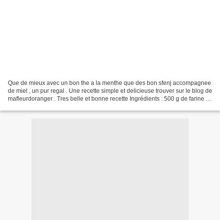
Que de mieux avec un bon the a la menthe que des bon sfenj accompagnee
de miel , un pur regal . Une recette simple et delicieuse trouver sur le blog de
mafleurdoranger . Tres belle et bonne recette Ingrédients : 500 g de farine 2
c. à c de levure sèche...