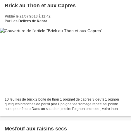
Brick au Thon et aux Capres
Publié le 21/07/2013 à 11:42
Par
Les Delices de Kenza
10 feuilles de brick 2 boite de thon 1 poignet de capres 3 oeufs 1 oignon
quelques branches de persil plat 1 poignet de fromage rapee sel poivre
huile pour friture Dans un saladier , mettre l'oignon emincee , votre thon
egouttee , vos capres , vos 3 oeufs...
Mesfouf aux raisins secs