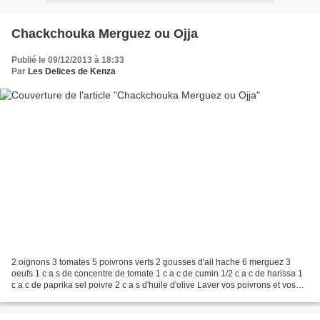
Chackchouka Merguez ou Ojja
Publié le 09/12/2013 à 18:33
Par
Les Delices de Kenza
2 oignons 3 tomates 5 poivrons verts 2 gousses d'ail hache 6 merguez 3
oeufs 1 c a s de concentre de tomate 1 c a c de cumin 1/2 c a c de harissa 1
c a c de paprika sel poivre 2 c a s d'huile d'olive Laver vos poivrons et vos
tomates . Couper les en des...