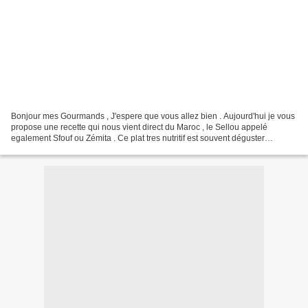
Bonjour mes Gourmands , J'espere que vous allez bien . Aujourd'hui je vous
propose une recette qui nous vient direct du Maroc , le Sellou appelé
egalement Sfouf ou Zémita . Ce plat tres nutritif est souvent déguster
pendant le mois du ramadan . Vous pourrez...