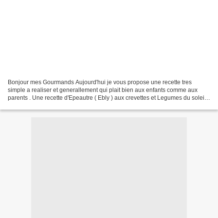
Bonjour mes Gourmands Aujourd'hui je vous propose une recette tres
simple a realiser et generallement qui plait bien aux enfants comme aux
parents . Une recette d'Epeautre ( Ebly ) aux crevettes et Legumes du soleil
rapide a Realiser , bien organisé en...