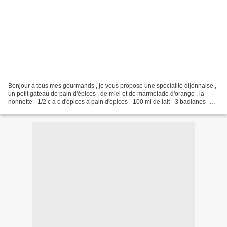
Bonjour à tous mes gourmands , je vous propose une spécialité dijonnaise ,
un petit gateau de pain d'épices , de miel et de marmelade d'orange , la
nonnette - 1/2 c a c d'épices à pain d'épices - 100 ml de lait - 3 badianes -
190 gr de farine - 25 gr...