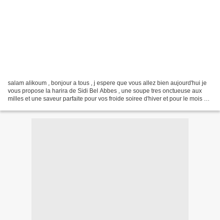
salam alikoum , bonjour a tous , j espere que vous allez bien aujourd'hui je
vous propose la harira de Sidi Bel Abbes , une soupe tres onctueuse aux
milles et une saveur parfaite pour vos froide soiree d'hiver et pour le mois du
ramadan alors c est parti...