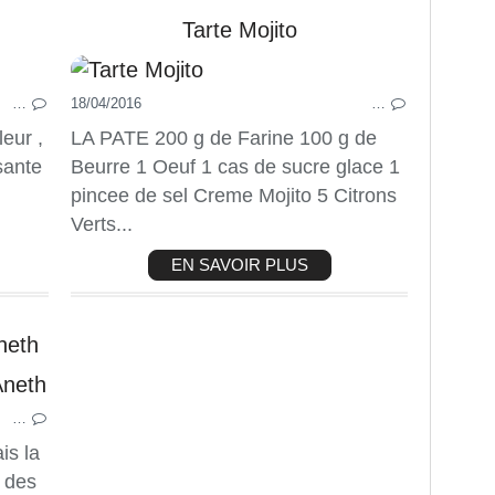
Tarte Mojito
COCKTAIL
…
18/04/2016
BOISSONS
…
MOJITO
eur ,
LA PATE 200 g de Farine 100 g de
CITRON VERT
sante
Beurre 1 Oeuf 1 cas de sucre glace 1
MENTHE
pincee de sel Creme Mojito 5 Citrons
Verts...
EN SAVOIR PLUS
neth
ENTREES
…
POISSONS ET COQUILLAGES
SAUMON
is la
CITRON VERT
e des