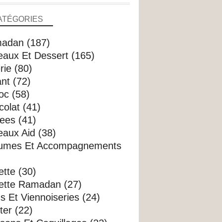
ATÉGORIES
adan (187)
eaux Et Dessert (165)
rie (80)
nt (72)
oc (58)
olat (41)
ees (41)
aux Aid (38)
umes Et Accompagnements
tte (30)
ette Ramadan (27)
s Et Viennoiseries (24)
er (22)