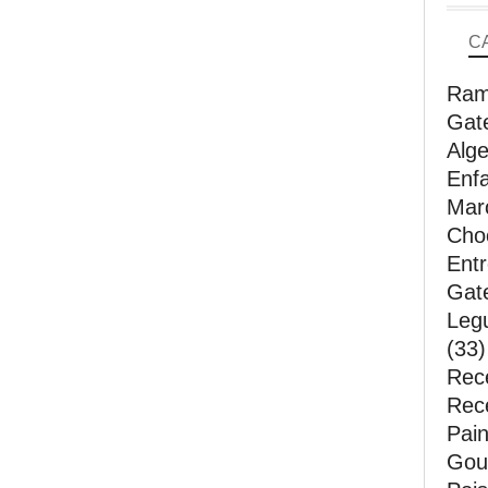
C
Ram
Gat
Alge
Enfa
Mar
Choc
Entr
Gate
Leg
(33)
Rece
Rec
Pain
Gout