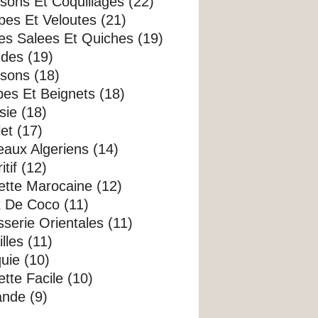
sons Et Coquillages (22)
es Et Veloutes (21)
es Salees Et Quiches (19)
des (19)
sons (18)
es Et Beignets (18)
sie (18)
et (17)
aux Algeriens (14)
itif (12)
ette Marocaine (12)
x De Coco (11)
sserie Orientales (11)
illes (11)
uie (10)
tte Facile (10)
nde (9)