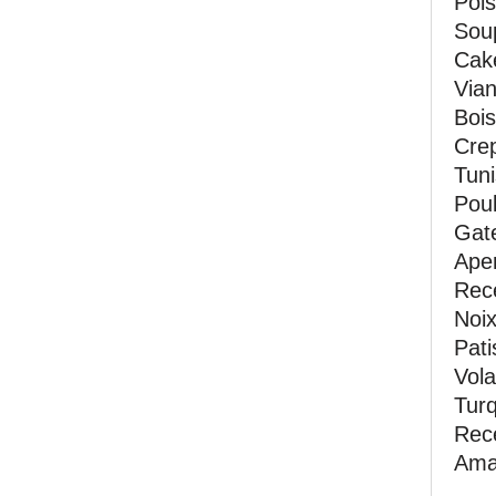
Pois
Soup
Cak
Vian
Bois
Crep
Tuni
Poul
Gate
Aper
Rec
Noi
Pati
Vola
Turq
Rece
Ama