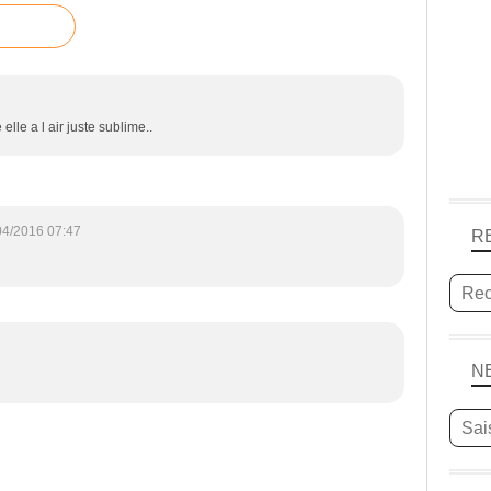
 elle a l air juste sublime..
04/2016 07:47
R
N