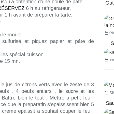
usqu’à obtention d’une boule de pâte.
Gat
RÉSERVEZ
6 h au réfrigérateur.
ur 1 h avant de préparer la tarte.
).
09/
n le moule.
sulfurisé et piquez papier et pâte de
S
les spécial cuisson.
ire 15 mn.
13/
e jus de citrons verts avec le zeste de 3
eufs , 4 oeufs entiers , le sucre et les
23/
 Battre bien le tout . Mettre a petit feu .
Sau
e que la preparatin s'epaississent bien 5
 creme epaissit a souhait couper le feu .