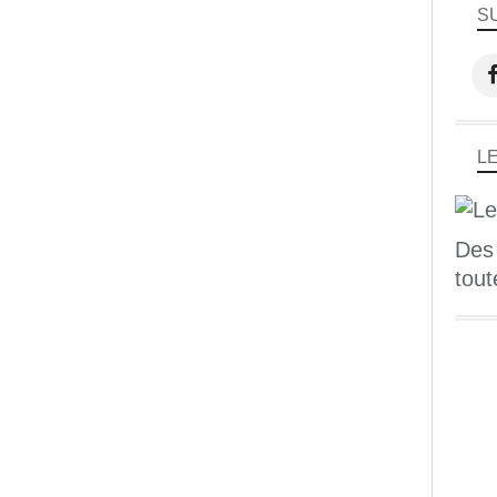
S
L
Des
tout