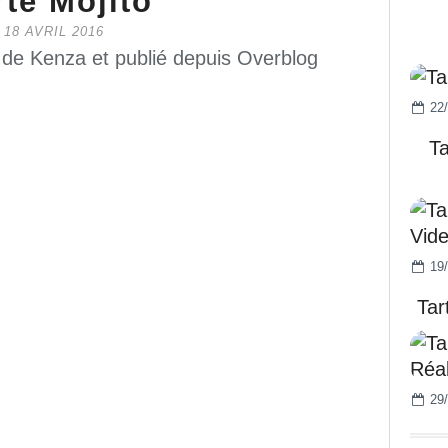
rte Mojito
18 AVRIL 2016
 de Kenza et publié depuis Overblog
22/
T
19/
Tar
29/