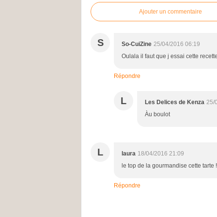
Ajouter un commentaire
S
So-CuiZine
25/04/2016 06:19
Oulala il faut que j essai cette recette
Répondre
L
Les Delices de Kenza
25/
Àu boulot
L
laura
18/04/2016 21:09
le top de la gourmandise cette tarte !
Répondre