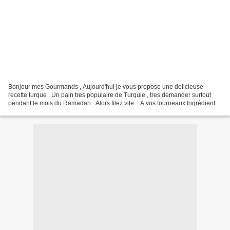
Bonjour mes Gourmands , Aujourd'hui je vous propose une delicieuse
recette turque . Un pain tres populaire de Turquie , tres demander surtout
pendant le mois du Ramadan . Alors filez vite .. A vos fourneaux Ingrédients:
pour la pâte: 500g de farine 1/2...