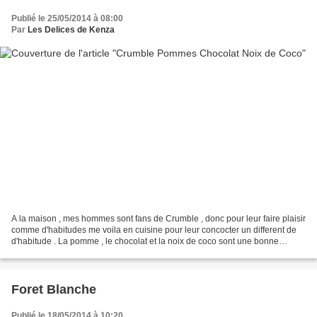
Publié le 25/05/2014 à 08:00
Par
Les Delices de Kenza
A la maison , mes hommes sont fans de Crumble , donc pour leur faire plaisir
comme d'habitudes me voila en cuisine pour leur concocter un different de
d'habitude . La pomme , le chocolat et la noix de coco sont une bonne
association je trouve et ils ont...
Foret Blanche
Publié le 18/05/2014 à 10:20