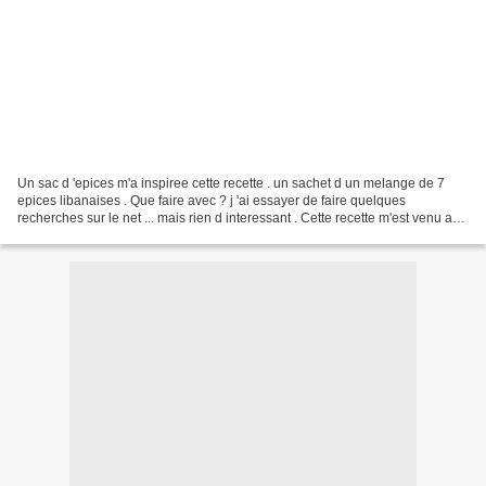
Un sac d 'epices m'a inspiree cette recette . un sachet d un melange de 7
epices libanaises . Que faire avec ? j 'ai essayer de faire quelques
recherches sur le net ... mais rien d interessant . Cette recette m'est venu a
l'esprit et je la partage avec...