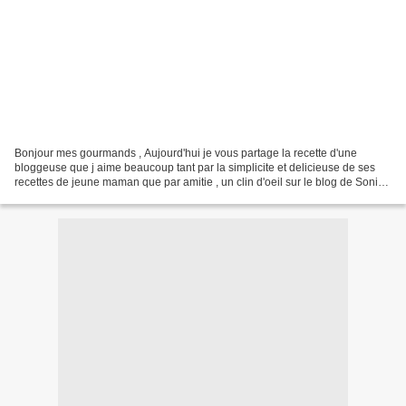
Bonjour mes gourmands , Aujourd'hui je vous partage la recette d'une
bloggeuse que j aime beaucoup tant par la simplicite et delicieuse de ses
recettes de jeune maman que par amitie , un clin d'oeil sur le blog de Sonia
du blog recettedesorawel 200g de...