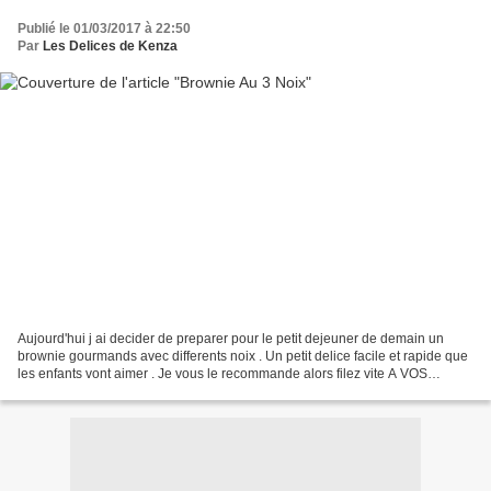
Publié le 01/03/2017 à 22:50
Par
Les Delices de Kenza
Aujourd'hui j ai decider de preparer pour le petit dejeuner de demain un
brownie gourmands avec differents noix . Un petit delice facile et rapide que
les enfants vont aimer . Je vous le recommande alors filez vite A VOS
FOURNEAUX ... - 200 gr de chocolat...