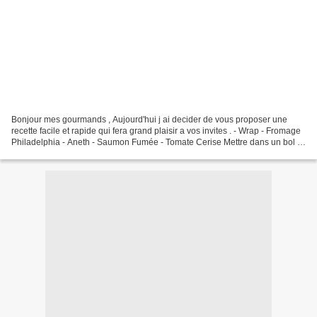
Bonjour mes gourmands , Aujourd'hui j ai decider de vous proposer une
recette facile et rapide qui fera grand plaisir a vos invites . - Wrap - Fromage
Philadelphia - Aneth - Saumon Fumée - Tomate Cerise Mettre dans un bol le
fromage Philadelphia et l'aneth...