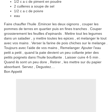
1/2 c a c de piment en poudre
2 cuilleres a soupe de sel
1/2 c a c de poivre
eau
Faire chauffer l'huile .Emincer les deux oignons , couper les
pommes de terres en quartier puis en fines tranches . Couper
grossierement les feuilles d'epinards . Mettre tout les legumes
dans un saladier , y mettre toutes les epices , et melanger le tout
avec vos mains . Verser la farine de pois chiches sur le melange .
Toujours avec l'aide de vos mains , Remelanger. Ajouter l'eau
petit a petit , quand la pate devient un peu collante jeter des
petits poignets dans l'huile bouillante . Laisser cuire 4-5 min .
Quand ils sont un peu dore , Retirer , les mettre sur du papier
absorbant. Servez , Degustez....
Bon Appetit