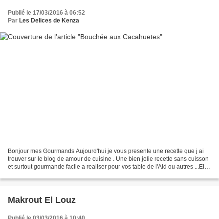
Publié le 17/03/2016 à 06:52
Par
Les Delices de Kenza
Bonjour mes Gourmands Aujourd'hui je vous presente une recette que j ai
trouver sur le blog de amour de cuisine . Une bien jolie recette sans cuisson
et surtout gourmande facile a realiser pour vos table de l'Aid ou autres ...Elle
fera un succes aupres...
Makrout El Louz
Publié le 03/03/2016 à 10:40