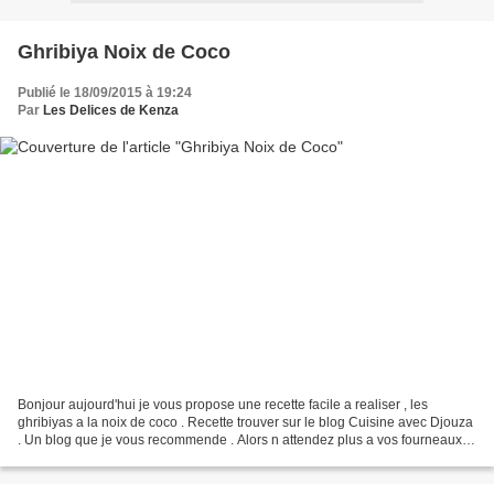
Ghribiya Noix de Coco
Publié le 18/09/2015 à 19:24
Par
Les Delices de Kenza
Bonjour aujourd'hui je vous propose une recette facile a realiser , les
ghribiyas a la noix de coco . Recette trouver sur le blog Cuisine avec Djouza
. Un blog que je vous recommende . Alors n attendez plus a vos fourneaux –
190 gr de semoule extra fine...