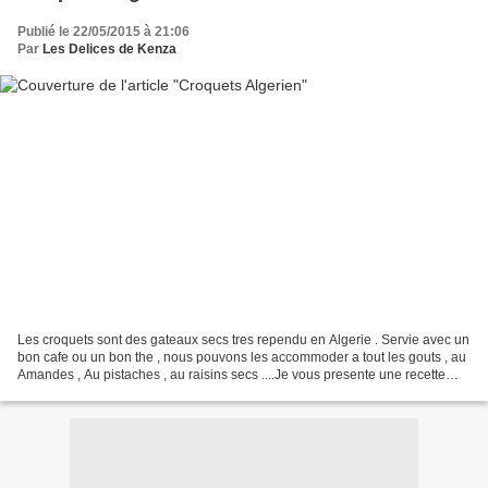
Publié le 22/05/2015 à 21:06
Par
Les Delices de Kenza
Les croquets sont des gateaux secs tres rependu en Algerie . Servie avec un
bon cafe ou un bon the , nous pouvons les accommoder a tout les gouts , au
Amandes , Au pistaches , au raisins secs ....Je vous presente une recette
basique que mes enfants ont...