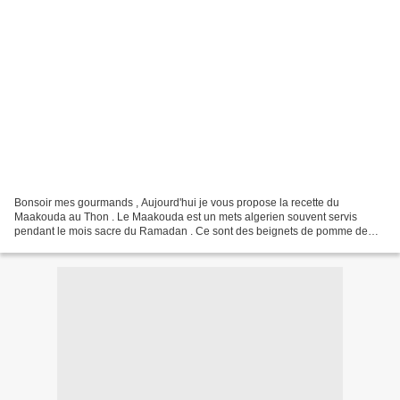
Bonsoir mes gourmands , Aujourd'hui je vous propose la recette du
Maakouda au Thon . Le Maakouda est un mets algerien souvent servis
pendant le mois sacre du Ramadan . Ce sont des beignets de pomme de
terre que l on peut decliner avec du thon , du fromage...