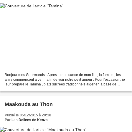
Bonjour mes Gourmands , Apres la naissance de mon fils , la famille , les
amis commencent a venir afin de voir notre petit amour . Pour l'occasion , je
leur prepare le Tamina , plats sucrees traditionnels algerien a base de
semoule grillees , beurre et...
Maakouda au Thon
Publié le 05/12/2015 à 20:18
Par
Les Delices de Kenza