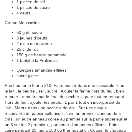
1 pincee de sel
1 pincee de sucre
4 oeufs
Creme Mousseline
50 g de sucre
3 jaunes d'oeufs
2 c a s de maizena
25 cl de lait
150 g de beurre pommade
1 tablette la Pralinoise
Queques amandes effilees
sucre glace
Prechauffer le four a 210 .Faire bouillir dans une casserole l'eau ,
le lait , le beurre , sel , sucre . Ajouter la farine hors du feu , bien
remuer , remettre sur le feu , dessecher la pate tout en remuant .
Hors du feu , ajouter les oeufs , 1 par 1 tout en incorporant de
l'air . Mettre dans une poche a douille . Sur une plaque
recouverte de papier sulfurisee , faire un premier anneau de 5
cms , un autre anneau collee au premier sur la partie superieur et
un 3 sur les 2 premiers , parsemer d'amandes effilees . Faire
cuire pendant 20 min a 180 ou thermostat 6 . Couper le chapeau